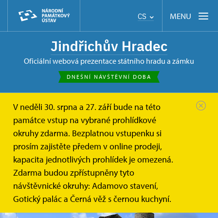
MENU
CS
Jindřichův Hradec
oficiální webová prezentace státního hradu a zámku
DNEŠNÍ NÁVŠTĚVNÍ DOBA
V neděli 30. srpna a 27. září bude na této
památce vstup na vybrané prohlídkové
okruhy zdarma. Bezplatnou vstupenku si
prosím zajistěte předem v online prodeji,
kapacita jednotlivých prohlídek je omezená.
Zdarma budou zpřístupněny tyto
návštěvnické okruhy: Adamovo stavení,
Gotický palác a Černá věž s černou kuchyní.