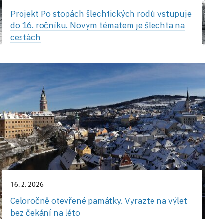
Projekt Po stopách šlechtických rodů vstupuje
do 16. ročníku. Novým tématem je šlechta na
cestách
16. 2. 2026
Celoročně otevřené památky. Vyrazte na výlet
bez čekání na léto