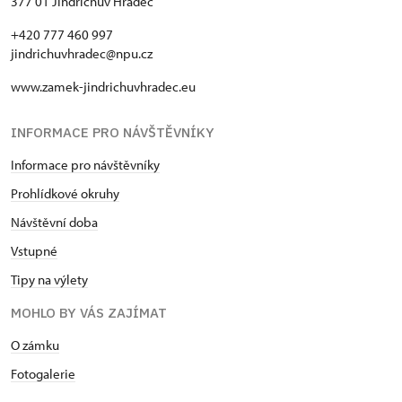
377 01 Jindřichův Hradec
+420 777 460 997
jindrichuvhradec@npu.cz
www.zamek-jindrichuvhradec.eu
INFORMACE PRO NÁVŠTĚVNÍKY
Informace pro návštěvníky
Prohlídkové okruhy
Návštěvní doba
Vstupné
Tipy na výlety
MOHLO BY VÁS ZAJÍMAT
O zámku
Fotogalerie