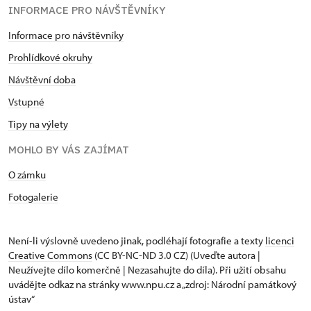
INFORMACE PRO NÁVŠTĚVNÍKY
Informace pro návštěvníky
Prohlídkové okruhy
Návštěvní doba
Vstupné
Tipy na výlety
MOHLO BY VÁS ZAJÍMAT
O zámku
Fotogalerie
Není-li výslovně uvedeno jinak, podléhají fotografie a texty
licenci
Creative Commons
(CC BY-NC-ND 3.0 CZ) (Uveďte autora |
Neužívejte dílo komerčně | Nezasahujte do díla). Při užití obsahu
uvádějte odkaz na stránky www.npu.cz a „zdroj: Národní památkový
ústav“