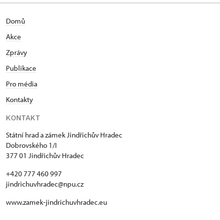
Domů
Akce
Zprávy
Publikace
Pro média
Kontakty
KONTAKT
Státní hrad a zámek Jindřichův Hradec
Dobrovského 1/I
377 01 Jindřichův Hradec
+420 777 460 997
jindrichuvhradec@npu.cz
www.zamek-jindrichuvhradec.eu