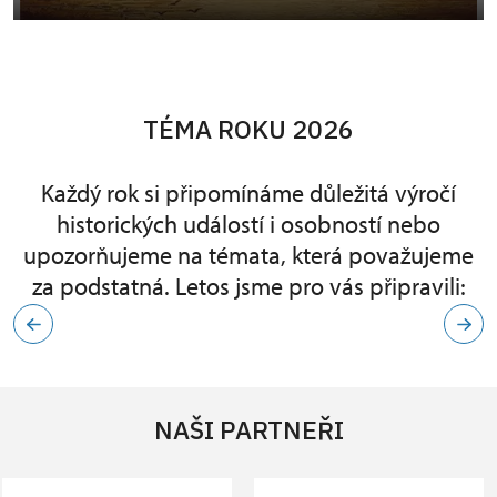
TÉMA ROKU 2026
Každý rok si připomínáme důležitá výročí
historických událostí i osobností nebo
upozorňujeme na témata, která považujeme
za podstatná. Letos jsme pro vás připravili:
NAŠI PARTNEŘI