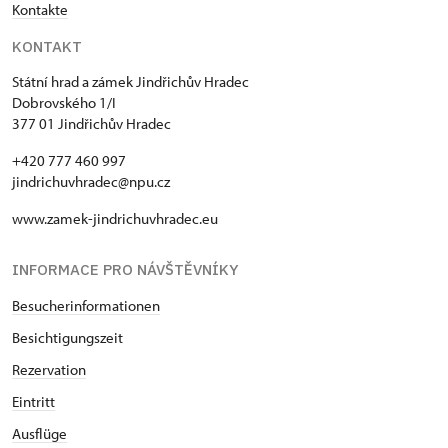
Kontakte
KONTAKT
Státní hrad a zámek Jindřichův Hradec
Dobrovského 1/I
377 01 Jindřichův Hradec
+420 777 460 997
jindrichuvhradec@npu.cz
www.zamek-jindrichuvhradec.eu
INFORMACE PRO NÁVŠTĚVNÍKY
Besucherinformationen
Besichtigungszeit
Rezervation
Eintritt
Ausflüge