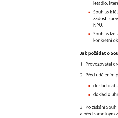
letadlo, kter
Souhlas k l
žádosti spr
NPÚ.
Souhlas lze
konkrétní ok
Jak požádat o Sou
1. Provozovatel d
2. Před udělením p
doklad o abs
doklad o uhr
3. Po získání Souh
a před samotným za