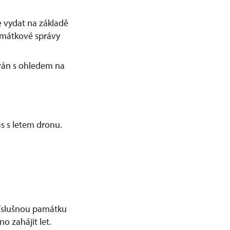
 vydat na základě
amátkové správy
ván s ohledem na
s s letem dronu.
příslušnou památku
o zahájit let.