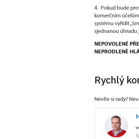
4. Pokud bude prov
komerčním účelům, 
systému vyřídit „S
sjednanou úhradu j
NEPOVOLENÉ PŘE
NEPRODLENĚ HLÁŠ
Rychlý ko
Nevíte si rady? Ne
M
v