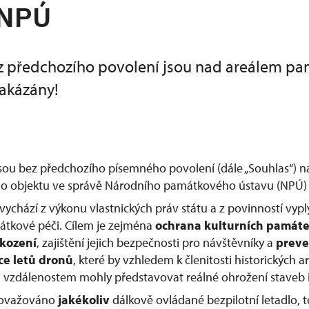
 NPÚ
z předchozího povolení jsou nad areálem p
akázány!
jsou bez předchozího písemného povolení (dále „Souhlas“) 
 objektu ve správě Národního památkového ústavu (NPÚ) 
vychází z výkonu vlastnických práv státu a z povinností vypl
átkové péči. Cílem je zejména
ochrana kulturních památ
škození
, zajištění jejich bezpečnosti pro návštěvníky a
preve
ce letů dronů
, které by vzhledem k členitosti historických
vzdálenostem mohly představovat reálné ohrožení staveb i
považováno
jakékoliv
dálkově ovládané bezpilotní letadlo, te