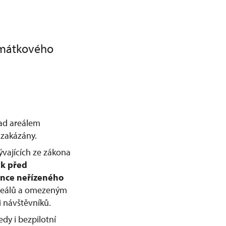
amátkového
nad areálem
zakázány.
ývajících ze zákona
ek před
nce neřízeného
 areálů a omezeným
 návštěvníků.
dy i bezpilotní