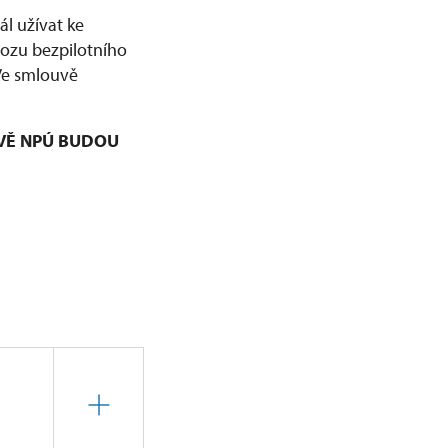
l užívat ke
vozu bezpilotního
 Ve smlouvě
VĚ NPÚ BUDOU