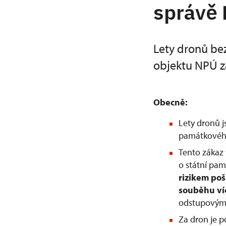
správě
Lety dronů be
objektu NPÚ z
Obecně:
Lety dronů 
památkového
Tento zákaz 
o státní pam
rizikem po
souběhu ví
odstupovým 
Za dron je 