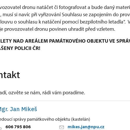
ozovatel dronu natáčet či fotografovat a bude daný materiá
musí si navíc při vyřizování Souhlasu se zapojením do pro
mlouvu o souhlasu k natáčení pomocí bezpilotního letadla“.
e provozovatel dronu povinen uhradit před vzletem.
LETY NAD AREÁLEM PAMÁTKOVÉHO OBJEKTU VE SPRÁ
ENY POLICII ČR!
ntakt
vadí, ozvěte se nám, rádi vám poradíme.
gr. Jan Mikeš
edoucí správy památkového objektu (kastelán)
606 795 806
mikes.jan@npu.cz