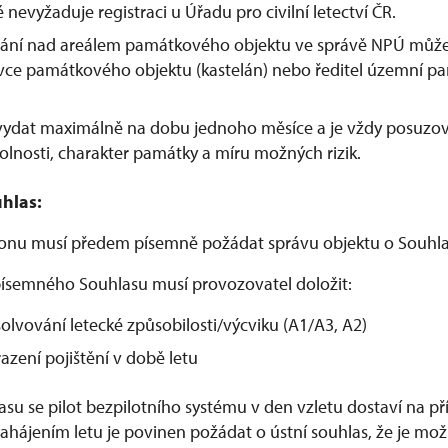
é nevyžaduje registraci u Úřadu pro civilní letectví ČR.
étání nad areálem památkového objektu ve správě NPÚ může
ávce památkového objektu (kastelán) nebo ředitel územní p
 vydat maximálně na dobu jednoho měsíce a je vždy posuzo
olnosti, charakter památky a míru možných rizik.
hlas:
ronu musí předem písemně požádat správu objektu o Souhla
ísemného Souhlasu musí provozovatel doložit:
olvování letecké způsobilosti/výcviku (A1/A3, A2)
azení pojištění v době letu
lasu se pilot bezpilotního systému v den vzletu dostaví na 
hájením letu je povinen požádat o ústní souhlas, že je možn