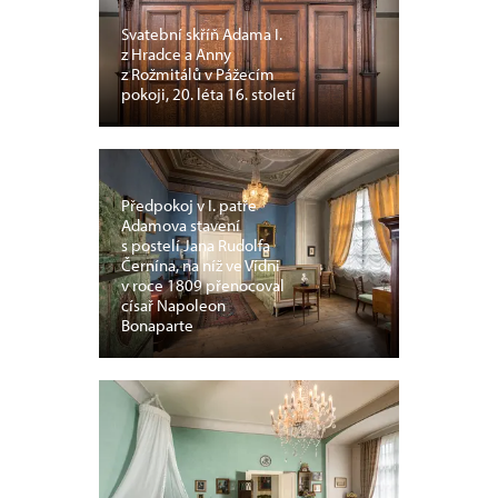
Svatební skříň Adama I.
z Hradce a Anny
z Rožmitálů v Pážecím
pokoji, 20. léta 16. století
Předpokoj v I. patře
Adamova stavení
s postelí Jana Rudolfa
Černína, na níž ve Vídni
v roce 1809 přenocoval
císař Napoleon
Bonaparte