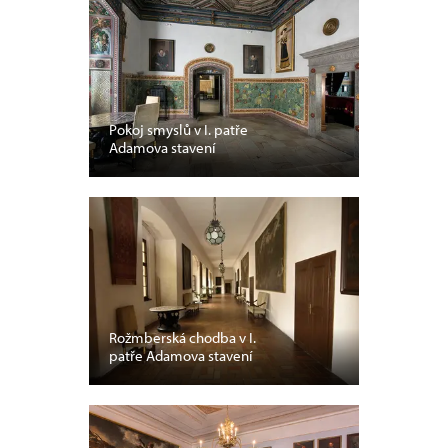
Pokoj smyslů v I. patře
Adamova stavení
Rožmberská chodba v I.
patře Adamova stavení