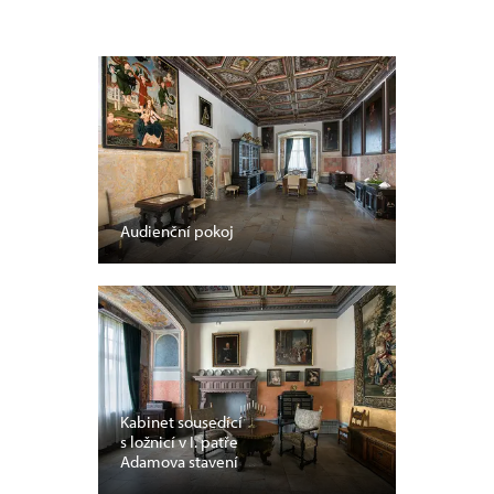
Audienční pokoj
Kabinet sousedící
s ložnicí v I. patře
Adamova stavení