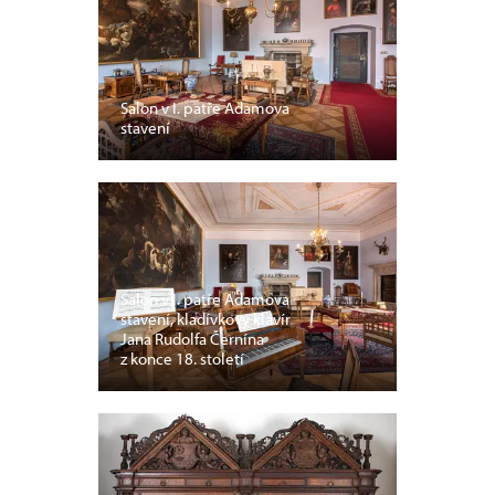
Salon v I. patře Adamova
stavení
Salon v I. patře Adamova
stavení, kladívkový klavír
Jana Rudolfa Černína
z konce 18. století