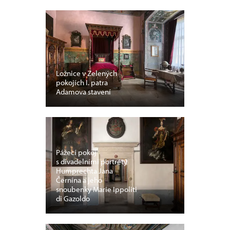
Ložnice v Zelených
pokojích I. patra
Adamova stavení
Pážecí pokoj
s divadelními portréty
Humprechta Jana
Černína a jeho
snoubenky Marie Ippoliti
di Gazoldo