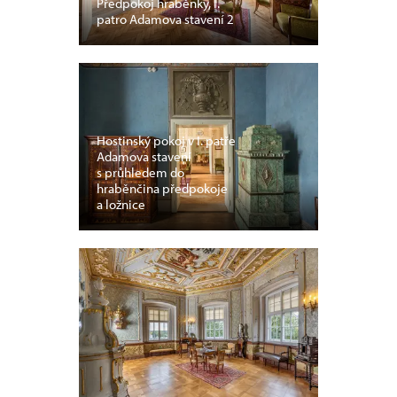
Předpokoj hraběnky, I.
patro Adamova stavení 2
Hostinský pokoj v I. patře
Adamova stavení
s průhledem do
hraběnčina předpokoje
a ložnice