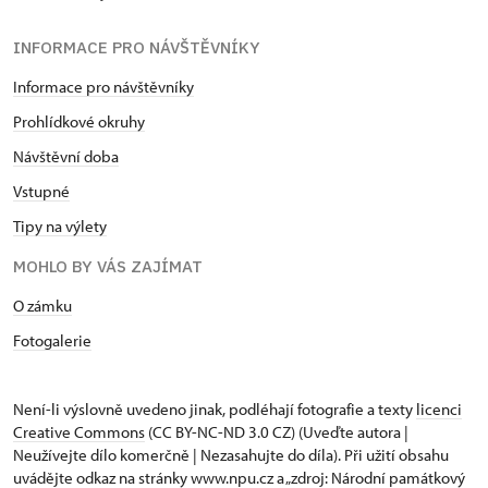
INFORMACE PRO NÁVŠTĚVNÍKY
Informace pro návštěvníky
Prohlídkové okruhy
Návštěvní doba
Vstupné
Tipy na výlety
MOHLO BY VÁS ZAJÍMAT
O zámku
Fotogalerie
Není-li výslovně uvedeno jinak, podléhají fotografie a texty
licenci
Creative Commons
(CC BY-NC-ND 3.0 CZ) (Uveďte autora |
Neužívejte dílo komerčně | Nezasahujte do díla). Při užití obsahu
uvádějte odkaz na stránky www.npu.cz a „zdroj: Národní památkový