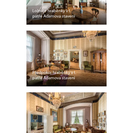
Ložnice hraběnky v I.
patře Adamova stavení
Předpokoj hraběnky v I.
patře Adamova stavení