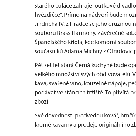
starého paláce zahraje loutkové divadl
hvězdičce". Přímo na nádvoří bude mo
Jindřicha IV. z Hradce se jeho družinou
souboru Brass Harmony. Závěrečné sobot
Španělského křídla, kde komorní soubo
současníků Adama Michny z Otradovic 
Pět set let stará Černá kuchyně bude opě
velkého množství svých obdivovatelů. V
káva, svařené víno, kouzelné nápoje, pe
podávat ve stáncích tržiště. To přivítá 
zboží.
Své dovednosti předvedou kovář, hrnčíři,
kromě kavárny a prodeje originálního zbo