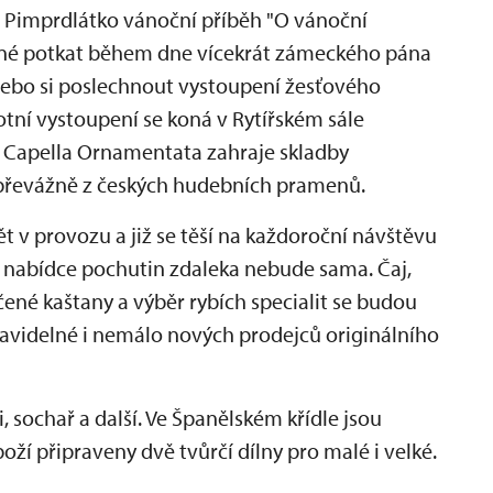
o Pimprdlátko vánoční příběh "O vánoční
žné potkat během dne vícekrát zámeckého pána
 nebo si poslechnout vystoupení žesťového
ní vystoupení se koná v Rytířském sále
r Capella Ornamentata zahraje skladby
převážně z českých hudebních pramenů.
t v provozu a již se těší na každoroční návštěvu
 nabídce pochutin zdaleka nebude sama. Čaj,
čené kaštany a výběr rybích specialit se budou
pravidelné i nemálo nových prodejců originálního
 sochař a další. Ve Španělském křídle jsou
ží připraveny dvě tvůrčí dílny pro malé i velké.