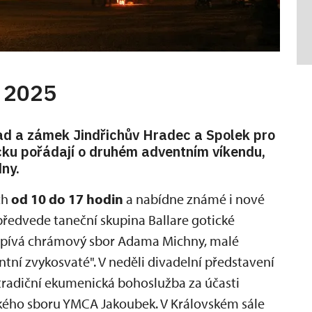
 2025
ad a zámek Jindřichův Hradec a Spolek pro
ku pořádají o druhém adventním víkendu,
dny.
ch
od 10 do 17 hodin
a nabídne známé i nové
ředvede taneční skupina Ballare gotické
zazpívá chrámový sbor Adama Michny, malé
tní zvykosvaté". V neděli divadelní představení
é tradiční ekumenická bohoslužba za účasti
ckého sboru YMCA Jakoubek. V Královském sále