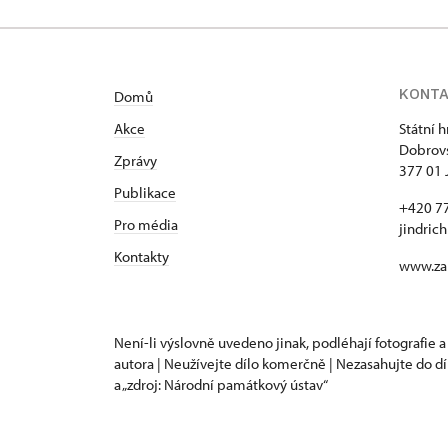
KONT
Domů
Akce
Státní 
Dobrovs
Zprávy
377 01 
Publikace
+420 7
Pro média
jindric
Kontakty
www.za
Není-li výslovně uvedeno jinak, podléhají fotografie a
autora | Neužívejte dílo komerčně | Nezasahujte do dí
a „zdroj: Národní památkový ústav“