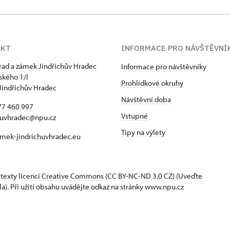
AKT
INFORMACE PRO NÁVŠTĚVNÍ
hrad a zámek Jindřichův Hradec
Informace pro návštěvníky
kého 1/I
Prohlídkové okruhy
Jindřichův Hradec
Návštěvní doba
77 460 997
Vstupné
huvhradec@npu.cz
Tipy na výlety
mek-jindrichuvhradec.eu
 texty
licenci Creative Commons
(CC BY-NC-ND 3.0 CZ) (Uveďte
la). Při užití obsahu uvádějte odkaz na stránky www.npu.cz