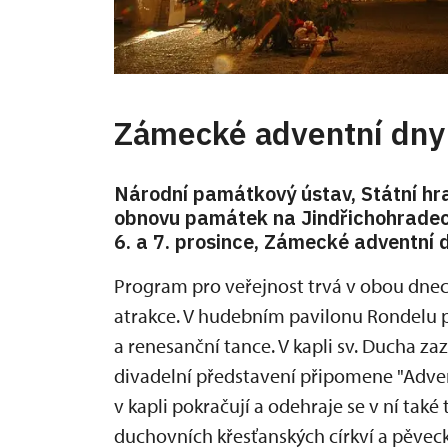
Zámecké adventní dny
Národní památkový ústav, Státní hr
obnovu památek na Jindřichohradec
6. a 7. prosince, Zámecké adventní 
Program pro veřejnost trvá v obou dne
atrakce. V hudebním pavilonu Rondelu p
a renesanční tance. V kapli sv. Ducha 
divadelní představení připomene "Adven
v kapli pokračují a odehraje se v ní tak
duchovních křesťanských církví a pěve