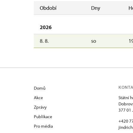
Období
Dny
H
2026
8. 8.
so
19
KONT
Domů
Akce
Státní 
Dobrovs
Zprávy
377 01 
Publikace
+420 7
Pro média
jindric