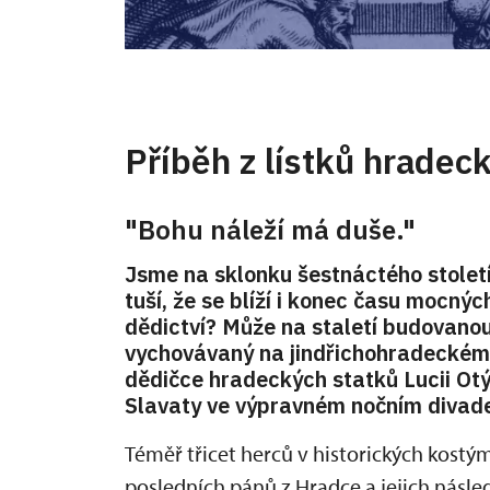
Příběh z lístků hradec
"Bohu náleží má duše."
Jsme na sklonku šestnáctého století,
tuší, že se blíží i konec času mocný
dědictví? Může na staletí budovanou
vychovávaný na jindřichohradeckém
dědičce hradeckých statků Lucii Ot
Slavaty ve výpravném nočním divad
Téměř třicet herců v historických kostý
posledních pánů z Hradce a jejich násl