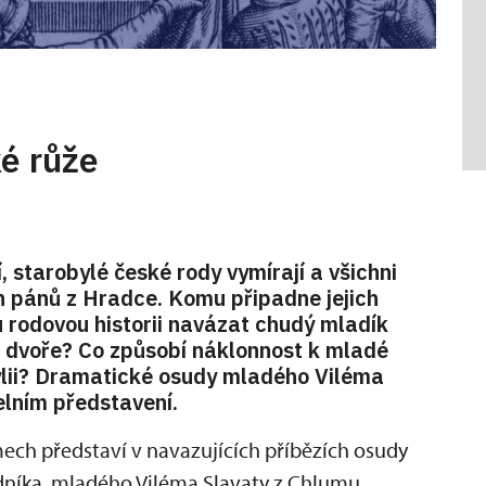
ké růže
 starobylé české rody vymírají a všichni
ch pánů z Hradce. Komu připadne jejich
 rodovou historii navázat chudý mladík
 dvoře? Co způsobí náklonnost k mladé
ýlii? Dramatické osudy mladého Viléma
elním představení.
mech představí v navazujících příbězích osudy
edníka, mladého Viléma Slavaty z Chlumu