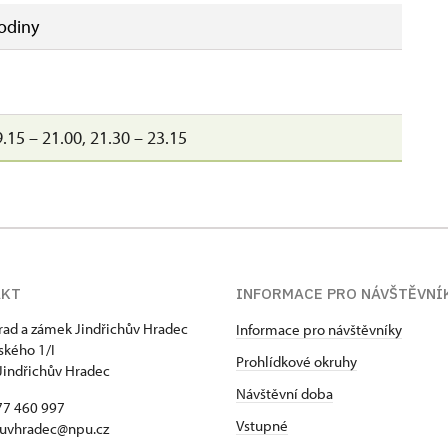
odiny
.15 – 21.00, 21.30 – 23.15
AKT
INFORMACE PRO NÁVŠTĚVNÍ
hrad a zámek Jindřichův Hradec
Informace pro návštěvníky
kého 1/I
Prohlídkové okruhy
Jindřichův Hradec
Návštěvní doba
77 460 997
Vstupné
huvhradec@npu.cz