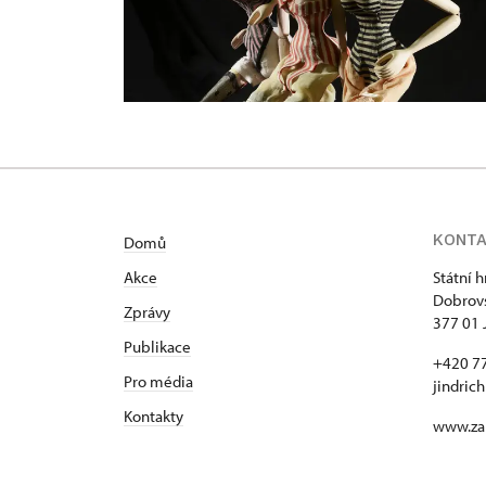
KONT
Domů
Akce
Státní 
Dobrovs
Zprávy
377 01 
Publikace
+420 7
Pro média
jindric
Kontakty
www.za