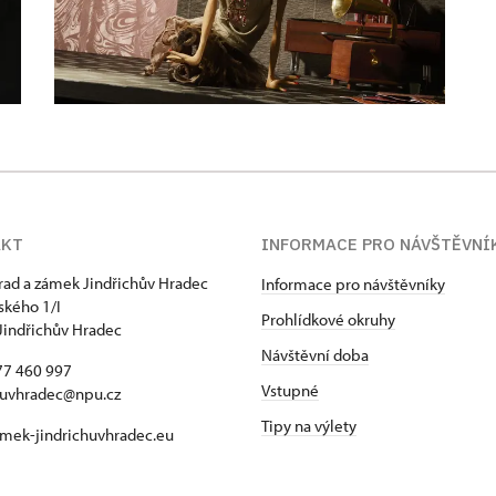
AKT
INFORMACE PRO NÁVŠTĚVNÍ
hrad a zámek Jindřichův Hradec
Informace pro návštěvníky
kého 1/I
Prohlídkové okruhy
Jindřichův Hradec
Návštěvní doba
77 460 997
Vstupné
huvhradec@npu.cz
Tipy na výlety
mek-jindrichuvhradec.eu