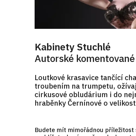
Kabinety Stuchlé
Autorské komentované 
Loutkové krasavice tančící cha
troubením na trumpetu, ožívaj
cirkusové obludárium i do nej
hraběnky Černínové o velikosti
Budete mít mimořádnou příležitost 