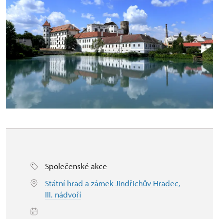
Společenské akce
Státní hrad a zámek Jindřichův Hradec,
III. nádvoří