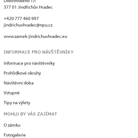
Dobrovského 1/I
377 01 Jindřichův Hradec
+420 777 460 997
jindrichuvhradec@npu.cz
www.zamek-jindrichuvhradec.eu
INFORMACE PRO NÁVŠTĚVNÍKY
Informace pro návštěvníky
Prohlídkové okruhy
Návštěvní doba
Vstupné
Tipy na výlety
MOHLO BY VÁS ZAJÍMAT
O zámku
Fotogalerie