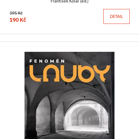
František Kolář (ed.)
395 Kč
DETAIL
190 Kč