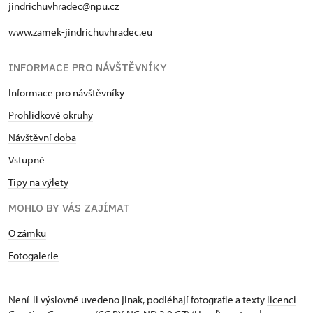
jindrichuvhradec@npu.cz
www.zamek-jindrichuvhradec.eu
INFORMACE PRO NÁVŠTĚVNÍKY
Informace pro návštěvníky
Prohlídkové okruhy
Návštěvní doba
Vstupné
Tipy na výlety
MOHLO BY VÁS ZAJÍMAT
O zámku
Fotogalerie
Není-li výslovně uvedeno jinak, podléhají fotografie a texty
licenci