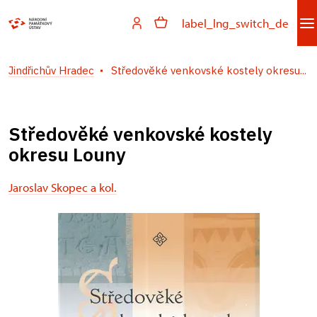
label_lng_switch_de
Jindřichův Hradec
Středověké venkovské kostely okresu...
Středověké venkovské kostely
okresu Louny
Jaroslav Skopec a kol.