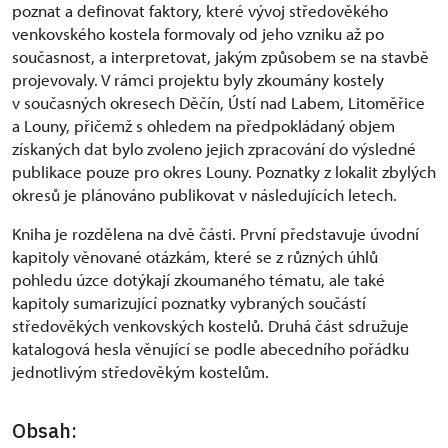
poznat a definovat faktory, které vývoj středověkého
venkovského kostela formovaly od jeho vzniku až po
současnost, a interpretovat, jakým způsobem se na stavbě
projevovaly. V rámci projektu byly zkoumány kostely
v současných okresech Děčín, Ústí nad Labem, Litoměřice
a Louny, přičemž s ohledem na předpokládaný objem
získaných dat bylo zvoleno jejich zpracování do výsledné
publikace pouze pro okres Louny. Poznatky z lokalit zbylých
okresů je plánováno publikovat v následujících letech.
Kniha je rozdělena na dvě části. První představuje úvodní
kapitoly věnované otázkám, které se z různých úhlů
pohledu úzce dotýkají zkoumaného tématu, ale také
kapitoly sumarizující poznatky vybraných součástí
středověkých venkovských kostelů. Druhá část sdružuje
katalogová hesla věnující se podle abecedního pořádku
jednotlivým středověkým kostelům.
Obsah: