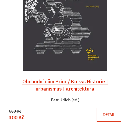
Obchodní dům Prior / Kotva. Historie |
urbanismus | architektura
Petr Urlich (ed.)
600 Kč
DETAIL
300 Kč