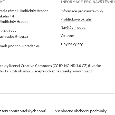
AKT
INFORMACE PRO NÁVŠTĚVNÍ
hrad a zámek Jindřichův Hradec
Informace pro návštěvníky
kého 1/I
Prohlídkové okruhy
Jindřichův Hradec
Návštěvní doba
77 460 997
Vstupné
huvhradec@npu.cz
Tipy na výlety
mek-jindrichuvhradec.eu
 texty
licenci Creative Commons
(CC BY-NC-ND 3.0 CZ) (Uveďte
la). Při užití obsahu uvádějte odkaz na stránky www.npu.cz
ešení spotřebitelských sporů
Všeobecné obchodní podmínky