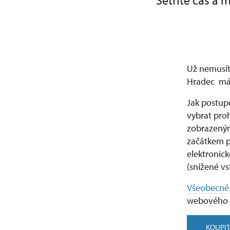
Šetříte čas a 
Už nemusít
Hradec máte
Jak postupo
vybrat proh
zobrazeným
začátkem pr
elektronic
(snížené v
Všeobecné
webového 
KOUPIT