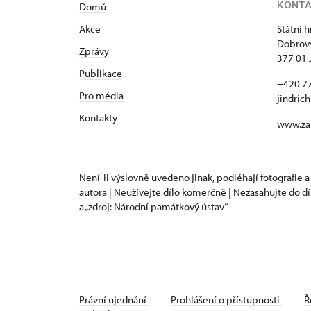
KONT
Domů
Akce
Státní 
Dobrovs
Zprávy
377 01 
Publikace
+420 7
Pro média
jindric
Kontakty
www.za
Není-li výslovně uvedeno jinak, podléhají fotografie a
autora | Neužívejte dílo komerčně | Nezasahujte do dí
a „zdroj: Národní památkový ústav“
Právní ujednání
Prohlášení o přístupnosti
Ř