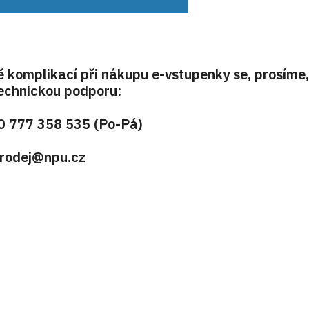
ě komplikací při nákupu e-vstupenky se, prosíme,
technickou podporu:
20 777 358 535 (Po-Pá)
prodej@npu.cz