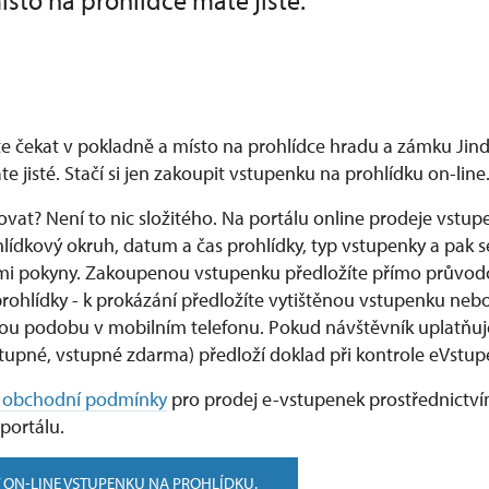
místo na prohlídce máte jisté.
e čekat v pokladně a místo na prohlídce hradu a zámku Jin
 jisté. Stačí si jen zakoupit vstupenku na prohlídku on-line
vat? Není to nic složitého. Na portálu online prodeje vstup
lídkový okruh, datum a čas prohlídky, typ vstupenky a pak se
i pokyny. Zakoupenou vstupenku předložíte přímo průvodc
ohlídky - k prokázání předložíte vytištěnou vstupenku nebo 
kou podobu v mobilním telefonu. Pokud návštěvník uplatňuj
stupné, vstupné zdarma) předloží doklad při kontrole eVstup
 obchodní podmínky
pro prodej e-vstupenek prostřednictv
portálu.
 ON-LINE VSTUPENKU NA PROHLÍDKU.