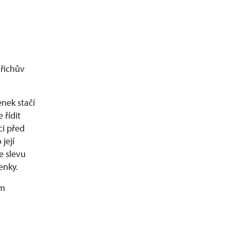
dřichův
.
enek stačí
 řídit
i před
její
e slevu
enky.
ím