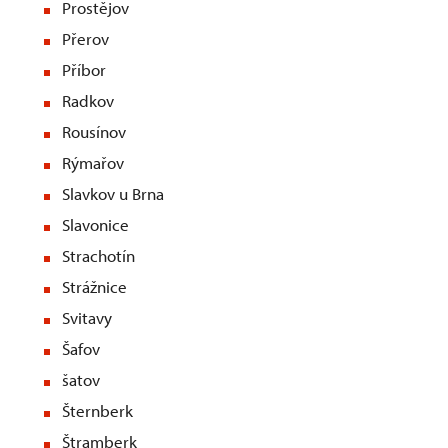
Prostějov
Přerov
Příbor
Radkov
Rousínov
Rýmařov
Slavkov u Brna
Slavonice
Strachotín
Strážnice
Svitavy
Šafov
šatov
Šternberk
Štramberk