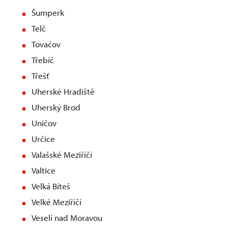
Šumperk
Telč
Tovačov
Třebíč
Třešť
Uherské Hradiště
Uherský Brod
Uničov
Určice
Valašské Meziříčí
Valtice
Velká Bíteš
Velké Meziříčí
Veselí nad Moravou