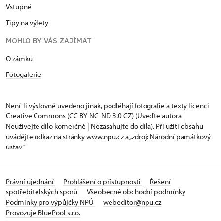
Vstupné
Tipy na výlety
MOHLO BY VÁS ZAJÍMAT
O zámku
Fotogalerie
Není-li výslovně uvedeno jinak, podléhají fotografie a texty
licenci
Creative Commons
(CC BY-NC-ND 3.0 CZ) (Uveďte autora |
Neužívejte dílo komerčně | Nezasahujte do díla). Při užití obsahu
uvádějte odkaz na stránky www.npu.cz a „zdroj: Národní památkový
ústav“
Právní ujednání
Prohlášení o přístupnosti
Řešení
spotřebitelských sporů
Všeobecné obchodní podmínky
Podmínky pro výpůjčky NPÚ
webeditor@npu.cz
Provozuje BluePool s.r.o.