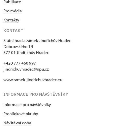
Publikace
Pro média
Kontakty
KONTAKT
Státní hrad a zámek Jindřichův Hradec
Dobrovského 1/I
377 01 Jindřichův Hradec
+420 777 460 997
jindrichuvhradec@npu.cz
www.zamek-jindrichuvhradec.eu
INFORMACE PRO NÁVŠTĚVNÍKY
Informace pro návštěvníky
Prohlídkové okruhy
Návštěvní doba