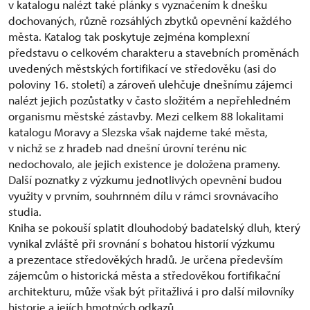
v katalogu nalézt také plánky s vyznačením k dnešku
dochovaných, různě rozsáhlých zbytků opevnění každého
města. Katalog tak poskytuje zejména komplexní
představu o celkovém charakteru a stavebních proměnách
uvedených městských fortifikací ve středověku (asi do
poloviny 16. století) a zároveň ulehčuje dnešnímu zájemci
nalézt jejich pozůstatky v často složitém a nepřehledném
organismu městské zástavby. Mezi celkem 88 lokalitami
katalogu Moravy a Slezska však najdeme také města,
v nichž se z hradeb nad dnešní úrovní terénu nic
nedochovalo, ale jejich existence je doložena prameny.
Další poznatky z výzkumu jednotlivých opevnění budou
využity v prvním, souhrnném dílu v rámci srovnávacího
studia.
Kniha se pokouší splatit dlouhodobý badatelský dluh, který
vynikal zvláště při srovnání s bohatou historií výzkumu
a prezentace středověkých hradů. Je určena především
zájemcům o historická města a středověkou fortifikační
architekturu, může však být přitažlivá i pro další milovníky
historie a jejích hmotných odkazů.