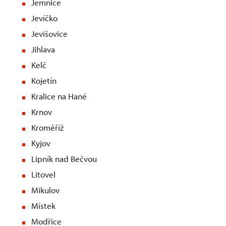
Jemnice
Jevíčko
Jevišovice
Jihlava
Kelč
Kojetín
Kralice na Hané
Krnov
Kroměříž
Kyjov
Lipník nad Bečvou
Litovel
Mikulov
Místek
Modřice