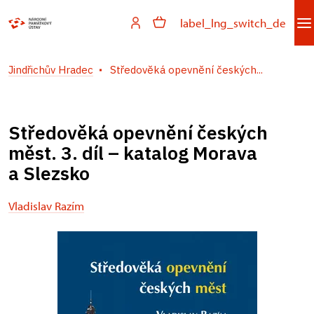
label_lng_switch_de
Jindřichův Hradec
Středověká opevnění českých...
Středověká opevnění českých
měst. 3. díl – katalog Morava
a Slezsko
Vladislav Razím